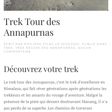
Trek Tour des
Annapurnas
ÉCRIT PAR
PHILIPPE PICAS
LE
10/12/2024
. PUBLIÉ DANS
TREK
,
TREK RÉGION DES ANNAPURNAS
.
AUCUN
SUR
COMMENTAIRE
TREK
TOUR
DES
Découvrez votre trek
ANNAPURNAS
Le trek tour des Annapurnas, c’est le trek d’excellence en
Himalaya, qui fait rêver générations après générations les
trekkeurs et les amants du voyage d’aventure. Malgré la
présence de la piste qui dessert dorénavant Manang, il n’a
pas perdu de sa superbe. Les chemins de traverses